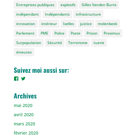
Entreprises publiques
explosifs
Gilles Vanden Burre
indépendant
Indépendants
infrastructure
innovation
intérieur
Ixelles
justice
molenbeek
Parlement
PME
Police
Poste
Prison
Proximus
Surpopulation
Sécurité
Terrorisme
tuerie
émeutes
Suivez moi aussi sur:
Voir
Voir
le
le
profil
profil
de
de
Archives
gilles.burre
gilles_vdb
sur
sur
mai 2020
Facebook
Twitter
avril 2020
mars 2020
février 2020