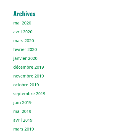
le
le
profil
profil
de
de
Archives
gilles.burre
gilles_vdb
sur
sur
mai 2020
Facebook
Twitter
avril 2020
mars 2020
février 2020
janvier 2020
décembre 2019
novembre 2019
octobre 2019
septembre 2019
juin 2019
mai 2019
avril 2019
mars 2019