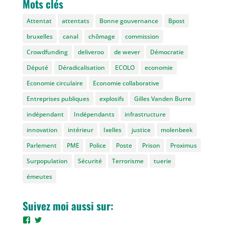
Mots clés
Attentat
attentats
Bonne gouvernance
Bpost
bruxelles
canal
chômage
commission
Crowdfunding
deliveroo
de wever
Démocratie
Député
Déradicalisation
ECOLO
economie
Economie circulaire
Economie collaborative
Entreprises publiques
explosifs
Gilles Vanden Burre
indépendant
Indépendants
infrastructure
innovation
intérieur
Ixelles
justice
molenbeek
Parlement
PME
Police
Poste
Prison
Proximus
Surpopulation
Sécurité
Terrorisme
tuerie
émeutes
Suivez moi aussi sur:
Voir
Voir