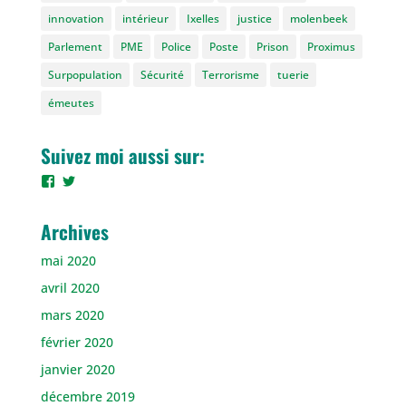
innovation
intérieur
Ixelles
justice
molenbeek
Parlement
PME
Police
Poste
Prison
Proximus
Surpopulation
Sécurité
Terrorisme
tuerie
émeutes
Suivez moi aussi sur:
Voir
Voir
le
le
profil
profil
de
de
Archives
gilles.burre
gilles_vdb
sur
sur
mai 2020
Facebook
Twitter
avril 2020
mars 2020
février 2020
janvier 2020
décembre 2019