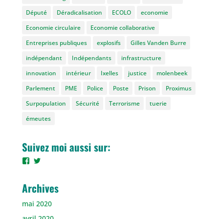
Député
Déradicalisation
ECOLO
economie
Economie circulaire
Economie collaborative
Entreprises publiques
explosifs
Gilles Vanden Burre
indépendant
Indépendants
infrastructure
innovation
intérieur
Ixelles
justice
molenbeek
Parlement
PME
Police
Poste
Prison
Proximus
Surpopulation
Sécurité
Terrorisme
tuerie
émeutes
Suivez moi aussi sur:
Voir
Voir
le
le
profil
profil
de
de
Archives
gilles.burre
gilles_vdb
sur
sur
mai 2020
Facebook
Twitter
avril 2020